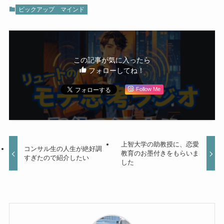
ピックアップ
マインド
この記事が気に入ったら
フォローしてね！
Follow Me
上智大学の助教授に、恋愛
コンサル生の人生が絶好調
教育のお墨付きをもらいま
すぎたので紹介したい
した