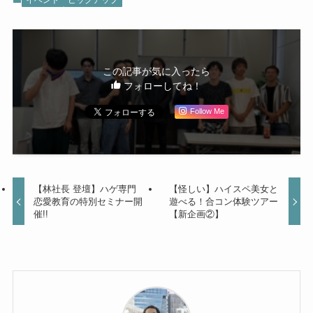
この記事が気に入ったら
フォローしてね！
Follow Me
【林社長 登壇】ハゲ専門
【怪しい】ハイスペ美女と
恋愛教育の特別セミナー開
遊べる！合コン体験ツアー
催!!
【新企画②】